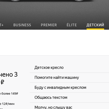
Т+
BUSINESS
PREMIER
ÉLITE
ДЕТСКИЙ
Детское кресло
чено 3
Помогите найти машину
 ₽
Буду с инвалидным креслом
е более 149 ₽
Общаюсь текстом
е 12 ₽/мин
Молчу, но слышу вас