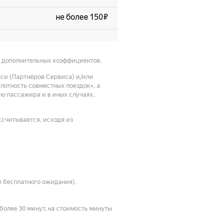
не более 150 ₽
а дополнительных коэффициентов.
кси (Партнёров Сервиса) и/или
отность совместных поездок», а
ию пассажира и в иных случаях,
ссчитывается, исходя из
и бесплатного ожидания).
олее 30 минут, на стоимость минуты