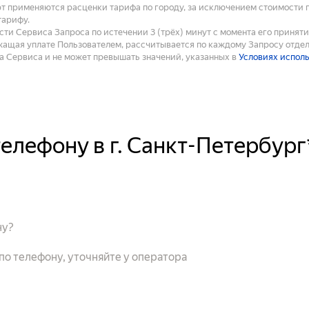
рт применяются расценки тарифа по городу, за исключением стоимости 
тарифу.
ти Сервиса Запроса по истечении 3 (трёх) минут с момента его принят
ащая уплате Пользователем, рассчитывается по каждому Запросу отдел
 Сервиса и не может превышать значений, указанных в
Условиях испол
телефону в г. Санкт-Петербург
ну?
 по телефону, уточняйте у оператора
н