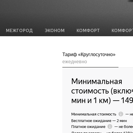
МЕЖГОРОД
ЭКОНОМ
КОМФОРТ
КОМФОР
Тариф «Круглосуточно»
ежедневно
Минимальная
стоимость (вклю
мин и 1 км)
—
149
Минимальная стоимость
—
н
Бесплатное ожидание
—
2 мин
Платное ожидание
—
не боле