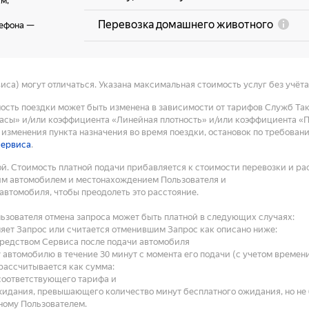
км
,
Перевозка домашнего животного
лефона
—
са) могут отличаться. Указана максимальная стоимость услуг без учёт
мость поездки может быть изменена в зависимости от тарифов Служб Та
сы» и/или коэффициента «Линейная плотность» и/или коэффициента «Пл
изменения пункта назначения во время поездки, остановок по требован
сервиса
.
й. Стоимость платной подачи прибавляется к стоимости перевозки и ра
им автомобилем и местонахождением Пользователя и
 автомобиля, чтобы преодолеть это расстояние.
ьзователя отмена запроса может быть платной в следующих случаях:
еняет Запрос или считается отменившим Запрос как описано ниже:
средством Сервиса после подачи автомобиля
 автомобилю в течение 30 минут с момента его подачи (с учетом времен
рассчитывается как сумма:
соответствующего тарифа и
жидания, превышающего количество минут бесплатного ожидания, но не б
ному Пользователем.