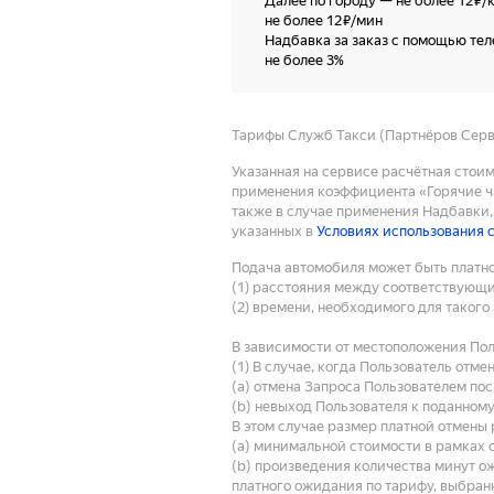
Далее по городу
—
не более 12 ₽/
не более 12 ₽/мин
Надбавка за заказ с помощью те
не более 3%
Тарифы Служб Такси (Партнёров Серви
Указанная на сервисе расчётная стои
применения коэффициента «Горячие ча
также в случае применения Надбавки, 
указанных в
Условиях использования 
Подача автомобиля может быть платно
(1) расстояния между соответствующ
(2) времени, необходимого для такого
В зависимости от местоположения Пол
(1) В случае, когда Пользователь отм
(a) отмена Запроса Пользователем по
(b) невыход Пользователя к поданному
В этом случае размер платной отмены 
(a) минимальной стоимости в рамках 
(b) произведения количества минут о
платного ожидания по тарифу, выбран