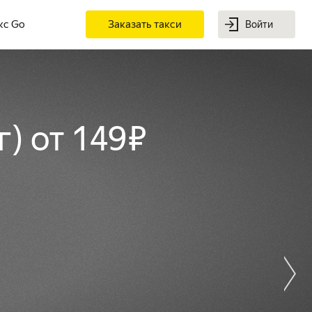
кс Go
Заказать такси
Войти
г
)
от 149 ₽