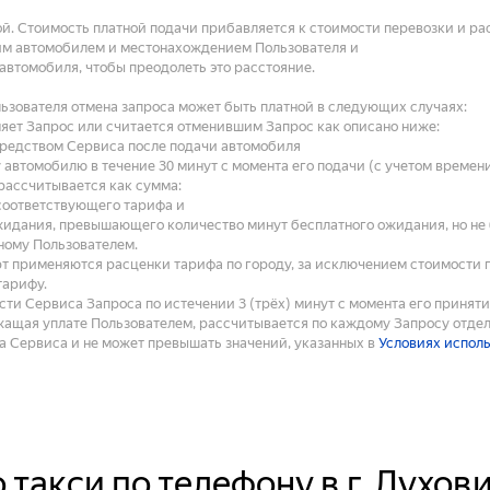
й. Стоимость платной подачи прибавляется к стоимости перевозки и ра
им автомобилем и местонахождением Пользователя и
 автомобиля, чтобы преодолеть это расстояние.
ьзователя отмена запроса может быть платной в следующих случаях:
еняет Запрос или считается отменившим Запрос как описано ниже:
средством Сервиса после подачи автомобиля
 автомобилю в течение 30 минут с момента его подачи (с учетом времен
рассчитывается как сумма:
соответствующего тарифа и
жидания, превышающего количество минут бесплатного ожидания, но не б
ному Пользователем.
рт применяются расценки тарифа по городу, за исключением стоимости 
тарифу.
ти Сервиса Запроса по истечении 3 (трёх) минут с момента его принят
ащая уплате Пользователем, рассчитывается по каждому Запросу отдел
 Сервиса и не может превышать значений, указанных в
Условиях испол
 такси по телефону в г. Лухов