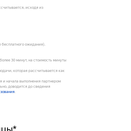
ссчитывается, исходя из
и бесплатного ожидания).
олее 30 минут, на стоимость минуты
подачи, которая рассчитывается как
ия и начала выполнения партнером
ьно, доводится до сведения
ьзования
.
ицы*