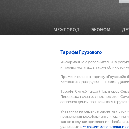
МЕЖГОРОД
ЭКОНОМ
ДЕ
Тарифы Грузового
Информацию о дополнительных услугах
и прочих услугах, а также об их стои
Применительно к тарифу «Грузовой» б
Бесплатная разгрузка — 10 мин. Далее
Тарифы Служб Такси (Партнёров Серви
Перевозка груза осуществляется Служ
сопровождении пользователя (грузовл
Указанная на сервисе расчётная стои
применения коэффициента «Горячие ча
также в случае применения Надбавки, 
указанных в
Условиях использования 