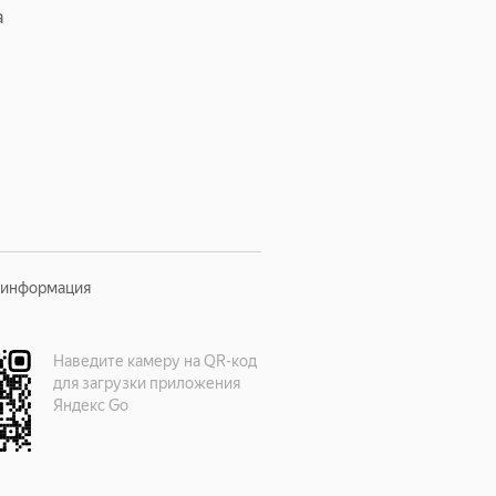
а
 информация
Наведите камеру на QR-код
для загрузки приложения
Яндекс Go