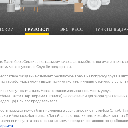
ТСКИЙ
ГРУЗОВОЙ
ЭКСПРЕСС
ПУНКТЫ ВЫДА
 Партнёров Сервиса по: размеру кузова автомобиля, погрузке и выгруз
мости, можно узнать в Службе поддержки.
есплатное ожидание означает бесплатное время на погрузку груза в авт
 по тарифу, указанному выше (поминутно увеличивает стоимость услуг по
са) могут отличаться. Указана максимальная стоимость услуг.
бами Такси (Партнёрами Сервиса) на основании договора фрахтования 
адельца) или его представителя.
мость поездки может быть изменена в зависимости от тарифов Служб Та
сы» и/или коэффициента «Линейная плотность» и/или коэффициента «Пл
изменения пункта назначения во время поездки, остановок по требован
сервиса
.