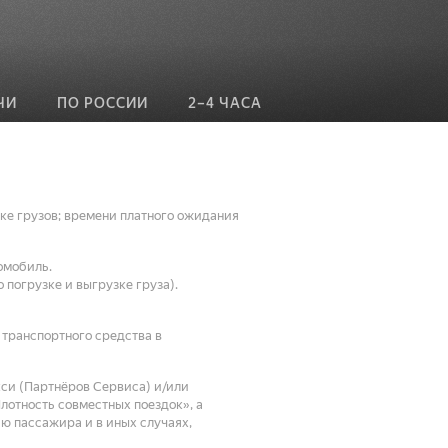
ЧИ
ПО РОССИИ
2–4 ЧАСА
ке грузов; времени платного ожидания
омобиль.
 погрузке и выгрузке груза).
транспортного средства в
кси (Партнёров Сервиса) и/или
отность совместных поездок», а
ию пассажира и в иных случаях,