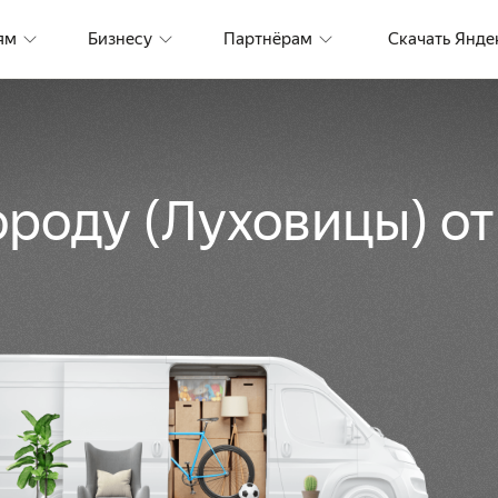
ям
Бизнесу
Партнёрам
Скачать Янде
ороду
(
Луховицы
)
от