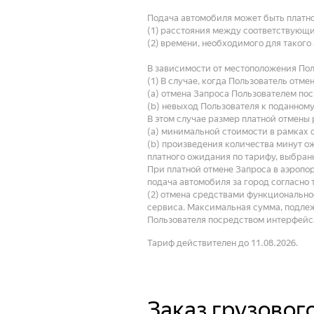
Подача автомобиля может быть платно
(1) расстояния между соответствующ
(2) времени, необходимого для такого
В зависимости от местоположения Пол
(1) В случае, когда Пользователь отм
(a) отмена Запроса Пользователем по
(b) невыход Пользователя к поданному
В этом случае размер платной отмены 
(a) минимальной стоимости в рамках 
(b) произведения количества минут о
платного ожидания по тарифу, выбран
При платной отмене Запроса в аэропо
подача автомобиля за город согласно 
(2) отмена средствами функциональнос
сервиса. Максимальная сумма, подлеж
Пользователя посредством интерфейса
Тариф действителен до 11.08.2026.
Заказ грузового