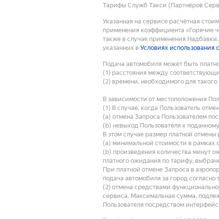
Тарифы Служб Такси (Партнёров Серви
Указанная на сервисе расчётная стои
применения коэффициента «Горячие ча
также в случае применения Надбавки, 
указанных в
Условиях использования 
Подача автомобиля может быть платно
(1) расстояния между соответствующ
(2) времени, необходимого для такого
В зависимости от местоположения Пол
(1) В случае, когда Пользователь отм
(a) отмена Запроса Пользователем по
(b) невыход Пользователя к поданному
В этом случае размер платной отмены 
(a) минимальной стоимости в рамках 
(b) произведения количества минут о
платного ожидания по тарифу, выбран
При платной отмене Запроса в аэропо
подача автомобиля за город согласно 
(2) отмена средствами функциональнос
сервиса. Максимальная сумма, подлеж
Пользователя посредством интерфейса