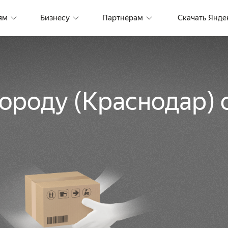
ям
Бизнесу
Партнёрам
Скачать Янде
городу
(
Краснодар
)