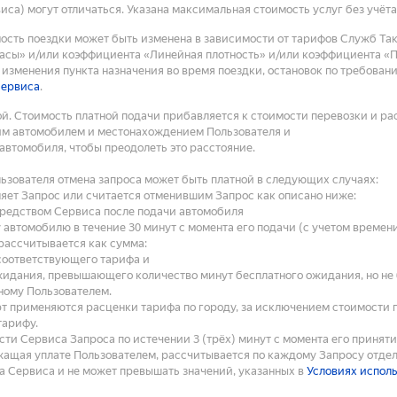
са) могут отличаться. Указана максимальная стоимость услуг без учёт
мость поездки может быть изменена в зависимости от тарифов Служб Та
сы» и/или коэффициента «Линейная плотность» и/или коэффициента «Пл
изменения пункта назначения во время поездки, остановок по требован
сервиса
.
й. Стоимость платной подачи прибавляется к стоимости перевозки и ра
им автомобилем и местонахождением Пользователя и
 автомобиля, чтобы преодолеть это расстояние.
ьзователя отмена запроса может быть платной в следующих случаях:
еняет Запрос или считается отменившим Запрос как описано ниже:
средством Сервиса после подачи автомобиля
 автомобилю в течение 30 минут с момента его подачи (с учетом времен
рассчитывается как сумма:
соответствующего тарифа и
жидания, превышающего количество минут бесплатного ожидания, но не б
ному Пользователем.
рт применяются расценки тарифа по городу, за исключением стоимости 
тарифу.
ти Сервиса Запроса по истечении 3 (трёх) минут с момента его принят
ащая уплате Пользователем, рассчитывается по каждому Запросу отдел
 Сервиса и не может превышать значений, указанных в
Условиях испол