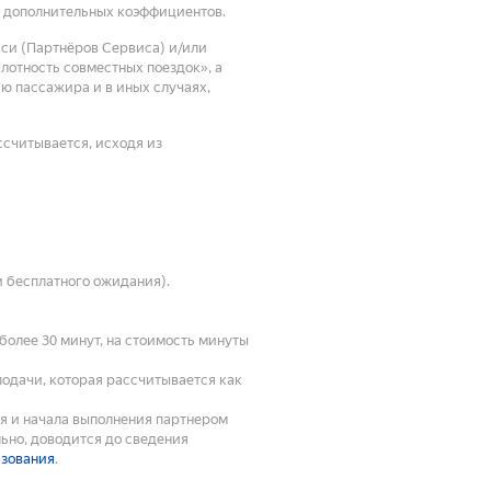
а дополнительных коэффициентов.
кси (Партнёров Сервиса) и/или
отность совместных поездок», а
ию пассажира и в иных случаях,
ссчитывается, исходя из
и бесплатного ожидания).
олее 30 минут, на стоимость минуты
подачи, которая рассчитывается как
ия и начала выполнения партнером
ьно, доводится до сведения
ьзования
.