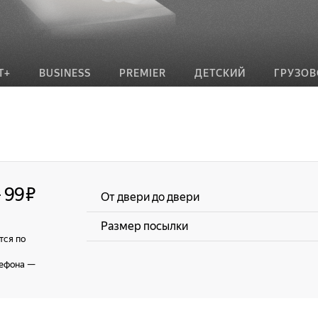
Т+
BUSINESS
PREMIER
ДЕТСКИЙ
ГРУЗО
—
99 ₽
От двери до двери
Размер посылки
тся по
лефона
—