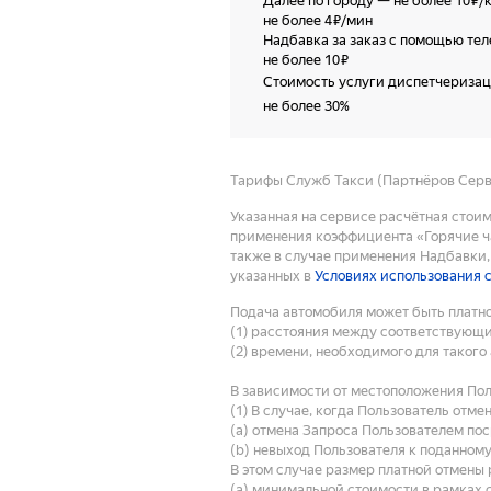
Далее по городу
—
не более 10 ₽/
не более 4 ₽/мин
Надбавка за заказ с помощью те
не более 10 ₽
Стоимость услуги диспетчериза
не более 30%
Тарифы Служб Такси (Партнёров Серви
Указанная на сервисе расчётная стои
применения коэффициента «Горячие ча
также в случае применения Надбавки, 
указанных в
Условиях использования 
Подача автомобиля может быть платно
(1) расстояния между соответствующ
(2) времени, необходимого для такого
В зависимости от местоположения Пол
(1) В случае, когда Пользователь отм
(a) отмена Запроса Пользователем по
(b) невыход Пользователя к поданному
В этом случае размер платной отмены 
(a) минимальной стоимости в рамках 