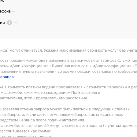
км
,
лефона
—
ции
—
са) могут отличаться. Указана максимальная стоимость услуг без учёт
мость поездки может быть изменена в зависимости от тарифов Служб Та
сы» и/или коэффициента «Линейная плотность» и/или коэффициента «Пл
изменения пункта назначения во время поездки, остановок по требован
сервиса
.
й. Стоимость платной подачи прибавляется к стоимости перевозки и ра
им автомобилем и местонахождением Пользователя и
 автомобиля, чтобы преодолеть это расстояние.
ьзователя отмена запроса может быть платной в следующих случаях:
еняет Запрос или считается отменившим Запрос как описано ниже:
средством Сервиса после подачи автомобиля
 автомобилю в течение 30 минут с момента его подачи (с учетом времен
рассчитывается как сумма:
соответствующего тарифа и