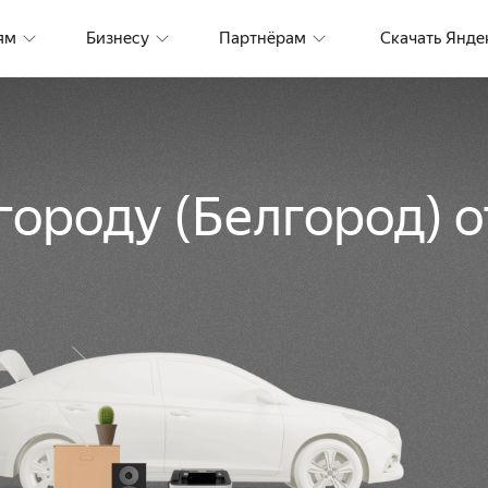
ям
Бизнесу
Партнёрам
Скачать Янде
 городу
(
Белгород
)
о