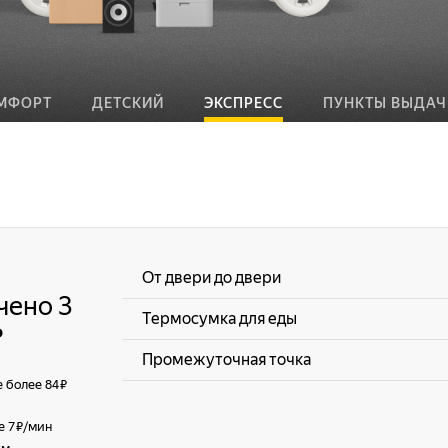
МФОРТ
ДЕТСКИЙ
ЭКСПРЕСС
ПУНКТЫ ВЫДАЧ
От двери до двери
чено 3
Термосумка для еды
₽
Промежуточная точка
е более 84 ₽
е 7 ₽/мин