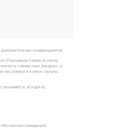
а дополнительных коэффициентов.
кси (Партнёров Сервиса) и/или
отность совместных поездок», а
ию пассажира и в иных случаях,
ссчитывается, исходя из
и бесплатного ожидания).