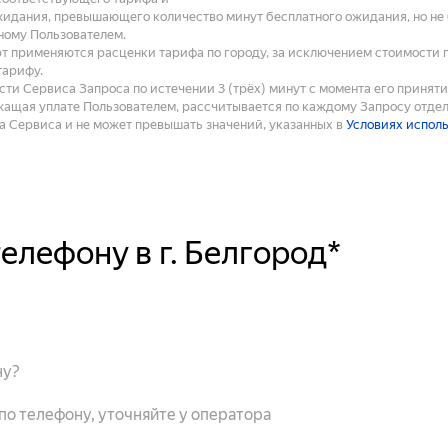
жидания, превышающего количество минут бесплатного ожидания, но не б
ному Пользователем.
рт применяются расценки тарифа по городу, за исключением стоимости 
тарифу.
ти Сервиса Запроса по истечении 3 (трёх) минут с момента его принят
ащая уплате Пользователем, рассчитывается по каждому Запросу отдел
 Сервиса и не может превышать значений, указанных в
Условиях испол
телефону в г. Белгород*
ну?
 по телефону, уточняйте у оператора