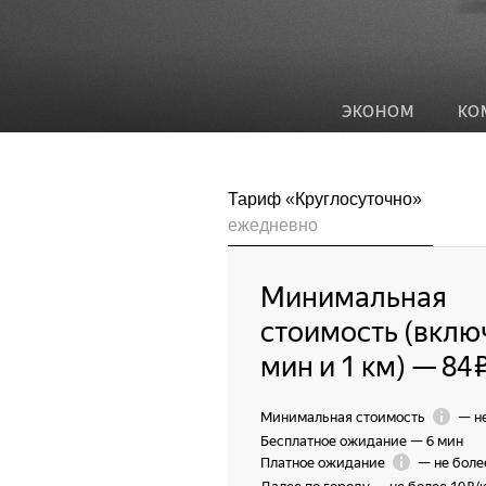
ЭКОНОМ
КО
Тариф «Круглосуточно»
ежедневно
Минимальная
стоимость (вклю
мин и 1 км)
—
84 
Минимальная стоимость
—
н
Бесплатное ожидание
—
6 мин
Платное ожидание
—
не боле